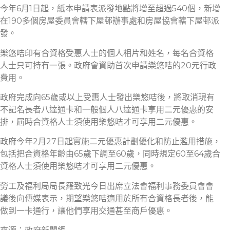
今年6月1日起，紙本申請表派發地點將增至超過540個，新增
在190多個房屋委員會轄下屋邨辦事處和房屋協會轄下屋邨派
發。
樂悠咭印有合資格受惠人士的個人相片和姓名，每名合資格
人士只可持有一張。政府會資助首次申請樂悠咭的20元行政
費用。
政府完成向65歲或以上受惠人士發出樂悠咭後，將取消現有
不記名長者八達通卡和一般個人八達通卡享用二元優惠的安
排，屆時合資格人士須使用樂悠咭才可享用二元優惠。
政府今年2月27日起實施二元優惠計劃優化和防止濫用措施，
包括把合資格年齡由65歲下調至60歲，同時規定60至64歲合
資格人士須使用樂悠咭才可享用二元優惠。
勞工及福利局局長羅致光今日出席立法會福利事務委員會會
議後向傳媒表示，期望樂悠咭適用於所有合資格長者後，能
做到一卡通行，讓他們享用交通甚至商戶優惠。