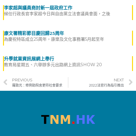
李家超與議員商討新一屆政府工作
候任行政長官李家超今日與自由黨立法會議員會面，之後
康文署精彩節目慶回歸25周年
為慶祝特區成立25周年，康樂及文化事務署5月起至年
升學就業資訊展網上舉行
教育局星期五、六舉辦多元出路網上資訊SHOW 20
PREVIOUS
NEXT
羅致光：修例助院舍更符社會要求
2022法官行為指引推出