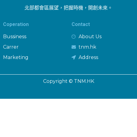
北部都會區展望，把握時機，開創未來。
Coperation
Contact
Bussiness
About Us
Carrer
tnm.hk
Marketing
Address
Copyright © TNM.HK