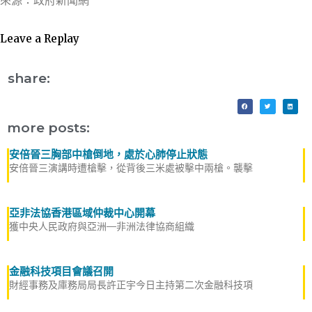
來源：政府新聞網
Leave a Replay
share:
more posts:
安倍晉三胸部中槍倒地，處於心肺停止狀態
安倍晉三演講時遭槍擊，從背後三米處被擊中兩槍。襲擊
亞非法協香港區域仲裁中心開幕
獲中央人民政府與亞洲—非洲法律協商組織
金融科技項目會議召開
財經事務及庫務局局長許正宇今日主持第二次金融科技項