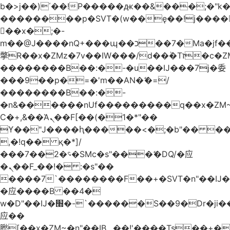
b�>j��)΄��!P�����ԫ��&���;�"k��B
��������p�SVT�(w��ę��!j����
��x�;�-
m��@J����nQ+���պ��כ��7�Ma�jf��J��ͱ4j���Ѳ�
撆R��x�ZMz�7v��IW���/d��ٞ�Тז�c�ZM~�ji�� ߒ��sQz�����Ԡ��DW��3�De�n"��M�+/
��������B��:�-�u��IJ���7j�委
���9��p�=�'m��AN�ޭ�=/
��������B��:�-
�n&������nUf���������q��x�ZM
Ϲ�+,&��Ὰܢ��F[��(�1�*"��
ϒ��"J����ԧ�����<�;�b"�� ���"j����
,�!q�� қ�*]/
���؝�2��7�SMc�s"���ޭ�DQ/�应
�ܢ��F_��!� :�s"��
����7`��������F��+�SVT�n"��IJ�
�应����B ��4�
w�D"��IJ�׭�-`������S��9�Dr�ji��EJ߅��gJ�
应��
矁[��x�ZM~�n"��IB؃��!'����Тѕ��+��(m��IK�ʭ�/|