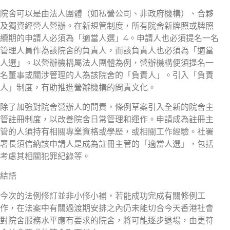
院舍可以是由法人團體（如私營公司、非政府機構）、合夥
及獨資經營人營辦。在新規管制度，所有院舍新牌照或牌照
續期的申請人必須為「適當人選」4。申請人也必須提名一名
管理人員作為該院舍的負責人，而該負責人也必須為「適當
人選」。以營辦機構屬法人團體為例，營辦機構便須提名一
名董事或關涉管理的人為該院舍的「負責人」。引入「負責
人」制度，有助推進營辦機構的問責文化。
除了加強對院舍營辦人的問責，條例草案引入全新的院舍主
管註冊制度，以改善院舍日常管理和運作。申請成為註冊主
管的人須持有相關專業資格或學歷，或相關工作經驗。社署
署長須信納該申請人是成為註冊主管的「適當人選」，包括
考慮其相關犯罪紀錄等。
結語
今次的法例修訂並非小修小補，若能成功完成有關修例工
作，在法案中有關過渡期安排之內仍未能切合今天香港社會
對院舍服務水平應有要求的院舍，將可能逐步退場，由更符