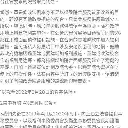
合社會要求的院舍取而代之。
當然，單是修改法例本身不足以達致院舍服務質素改善的目
的，若沒有其他政策措施的配合，只會令服務供應量減少。
所以，與此同時，增加院舍服務供應便至為重要。除在政府
用地上興建福利設施外，在公營房屋發展項目預留等同約5%
總住用樓面面積作福利設施、在合適的賣地條款中加入福利
設施、豁免新私人發展項目中涉及安老院面積的地價、鼓勵
非政府機構透過重建或擴建增加福利設施、重建或改建校舍
作為福利用途等，都為持續增加院舍照顧服務建立了穩健的
基礎。再加上透過買位計劃及院舍券，以穩定院舍營運在財
務上的可操作性，法案內容中所訂立的過渡期安排，便清楚
列明了有關改善院舍服務的路線圖與時間表。
1以截至2022年2月28日的數字估計。
2當中有約14%是資助院舍。
3我們先後在2019年4月及2020年6月，向上屆立法會福利事
務委員會，以及福利事務委員會及衞生事務委員會長期護理
政策聯合小組委員會匯報工作小組的建議。我們在2019年下