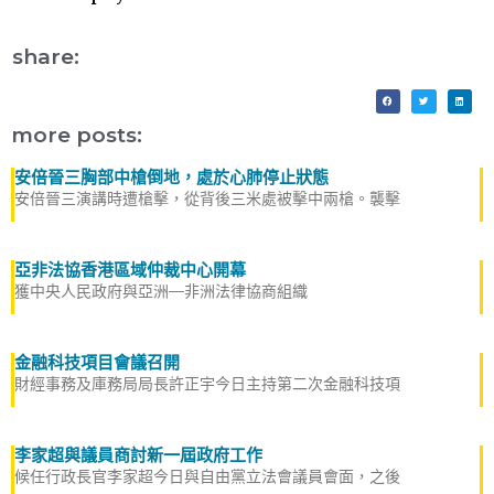
share:
more posts:
安倍晉三胸部中槍倒地，處於心肺停止狀態
安倍晉三演講時遭槍擊，從背後三米處被擊中兩槍。襲擊
亞非法協香港區域仲裁中心開幕
獲中央人民政府與亞洲—非洲法律協商組織
金融科技項目會議召開
財經事務及庫務局局長許正宇今日主持第二次金融科技項
李家超與議員商討新一屆政府工作
候任行政長官李家超今日與自由黨立法會議員會面，之後