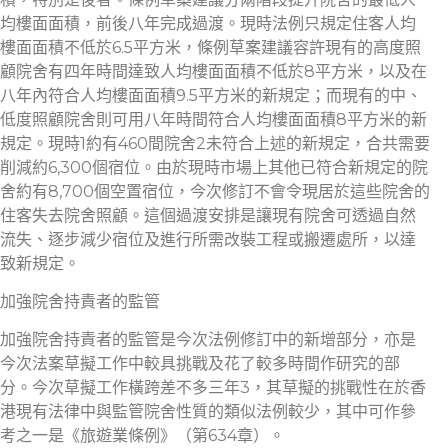
均樓面面積，前後八年完成過渡。現時法例只規定住客人均
樓面面積不低於6.5平方米，條例草案建議容許現有的高度照
顧院舍有四年時間達致人均樓面面積不低於8平方米，以及在
八年內符合人均樓面面積9.5平方米的新規定；而現有的中、
低度照顧院舍則可用八年時間符合人均樓面面積8平方米的新
規定。現時1約有460間院舍2未符合上述的新規定，合共需要
削減約6,300個宿位。由於現時市場上其他已符合新規定的院
舍約有8,700個空置宿位，今次修訂不會令現居於這些院舍的
住客失去院舍照顧。這個過渡安排是讓現有院舍可透過自然
流失、逐步減少宿位及進行所需改裝工程或搬遷處所，以達
致新規定。
加強院舍持責者的監管
加強院舍持責者的監管是今次法例修訂中的新增部分，亦是
今次法案草擬工作中較具挑戰及花了較多時間作研究的部
分。今次草擬工作橫跨差不多三年3，其草擬的挑戰性在於香
港現有法律中與監管院舍性質的類似法例較少，其中可作參
考之一是《旅遊業條例》（第634章）。