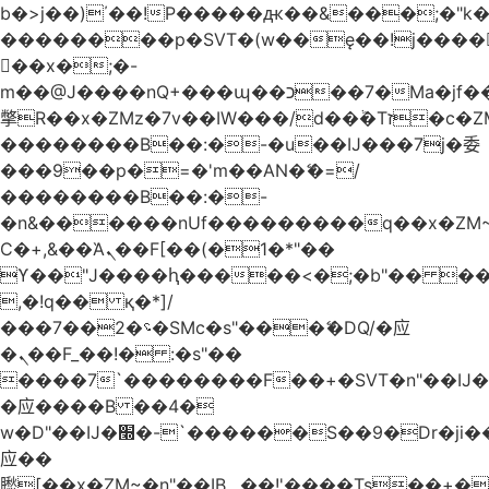
b�>j��)΄��!P�����ԫ��&���;�"k��B
��������p�SVT�(w��ę��!j����
��x�;�-
m��@J����nQ+���պ��כ��7�Ma�jf��J��ͱ4j���Ѳ�
撆R��x�ZMz�7v��IW���/d��ٞ�Тז�c�ZM~�ji�� ߒ��sQz�����Ԡ��DW��3�De�n"��M�+/
��������B��:�-�u��IJ���7j�委
���9��p�=�'m��AN�ޭ�=/
��������B��:�-
�n&������nUf���������q��x�ZM
Ϲ�+,&��Ὰܢ��F[��(�1�*"��
ϒ��"J����ԧ�����<�;�b"�� ���"j����
,�!q�� қ�*]/
���؝�2��7�SMc�s"���ޭ�DQ/�应
�ܢ��F_��!� :�s"��
����7`��������F��+�SVT�n"��IJ�
�应����B ��4�
w�D"��IJ�׭�-`������S��9�Dr�ji��EJ߅��gJ�
应��
矁[��x�ZM~�n"��IB؃��!'����Тѕ��+��(m��IK�ʭ�/|