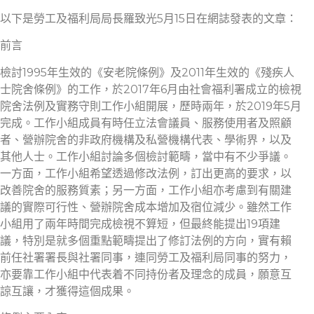
以下是勞工及福利局局長羅致光5月15日在網誌發表的文章：
前言
檢討1995年生效的《安老院條例》及2011年生效的《殘疾人
士院舍條例》的工作，於2017年6月由社會福利署成立的檢視
院舍法例及實務守則工作小組開展，歷時兩年，於2019年5月
完成。工作小組成員有時任立法會議員、服務使用者及照顧
者、營辦院舍的非政府機構及私營機構代表、學術界，以及
其他人士。工作小組討論多個檢討範疇，當中有不少爭議。
一方面，工作小組希望透過修改法例，訂出更高的要求，以
改善院舍的服務質素；另一方面，工作小組亦考慮到有關建
議的實際可行性、營辦院舍成本增加及宿位減少。雖然工作
小組用了兩年時間完成檢視不算短，但最終能提出19項建
議，特別是就多個重點範疇提出了修訂法例的方向，實有賴
前任社署署長與社署同事，連同勞工及福利局同事的努力，
亦要靠工作小組中代表着不同持份者及理念的成員，願意互
諒互讓，才獲得這個成果。