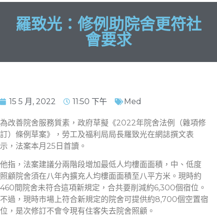
羅致光：修例助院舍更符社
會要求
15 5 月, 2022
11:50 下午
Med
為改善院舍服務質素，政府草擬《2022年院舍法例（雜項修
訂）條例草案》，勞工及福利局局長羅致光在網誌撰文表
示，法案本月25日首讀。
他指，法案建議分兩階段增加最低人均樓面面積，中、低度
照顧院舍須在八年內擴充人均樓面面積至八平方米。現時約
460間院舍未符合這項新規定，合共要削減約6,300個宿位。
不過，現時市場上符合新規定的院舍可提供約8,700個空置宿
位，是次修訂不會令現有住客失去院舍照顧。