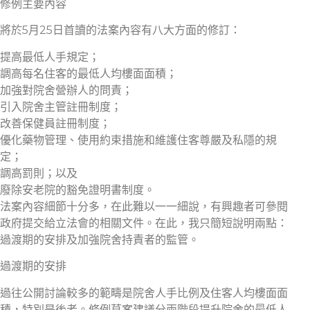
修例主要內容
將於5月25日首讀的法案內容有八大方面的修訂：
提高最低人手規定；
調高每名住客的最低人均樓面面積；
加強對院舍營辦人的問責；
引入院舍主管註冊制度；
改善保健員註冊制度；
優化藥物管理、使用約束措施和維護住客尊嚴及私隱的規
定；
調高罰則；以及
廢除安老院的豁免證明書制度。
法案內容細節十分多，在此難以一一細說，有興趣者可參閱
政府提交給立法會的相關文件。在此，我只簡短說明兩點：
過渡期的安排及加強院舍持責者的監管。
過渡期的安排
過往公開討論較多的範疇是院舍人手比例及住客人均樓面面
積，特別是後者。條例草案建議分兩階段提升院舍的最低人