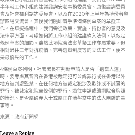
半年就工作小組的建議諮詢安老事務委員會、康復諮詢委員
會及社會福利諮詢委員會，以及在2020年上半年為持份者舉
辦四場交流會。其後我們隨即着手準備條例草案的草擬工
作。在草擬過程中，我們需從政策、實施、持份者的意見及
法律等方面，考慮如何將工作小組的建議納入法例，以敲定
條例草案的細節。雖然此項院舍法案草擬工作亦屬重要，但
相對過往三年對抗疫情、完善選舉制度等的立法工作，便不
是最優先的工作。
4條例草案列明，社署署長在判斷申請人是否「適當人選」
時，要考慮其曾否在香港被裁定犯可公訴罪行或在香港以外
地方被判處監禁、在任何地方被裁定犯涉及欺詐或不誠實的
罪行、被裁定犯院舍條例的罪行、過往申請或續期院舍牌照
的情況、是否屬破產人士或屬正在清盤當中的法人團體的董
事等。
來源：政府新聞網
Leave a Replay