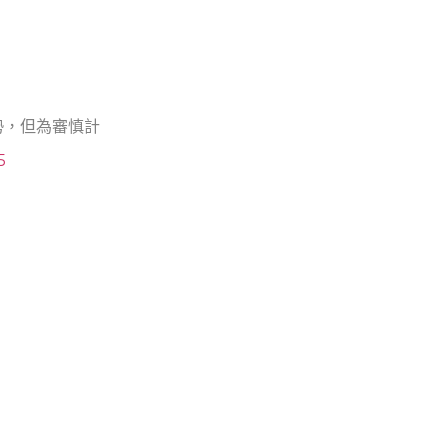
勢，但為審慎計
5