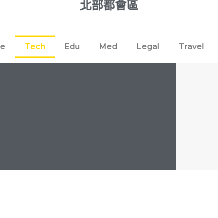
北部都會區
re
Tech
Edu
Med
Legal
Travel