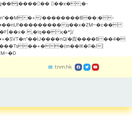
���nUf���������q��x�ZM~�
c��
Ύ��:z�졾�ܢ��F[��R�ZM~�D
tnm.hk