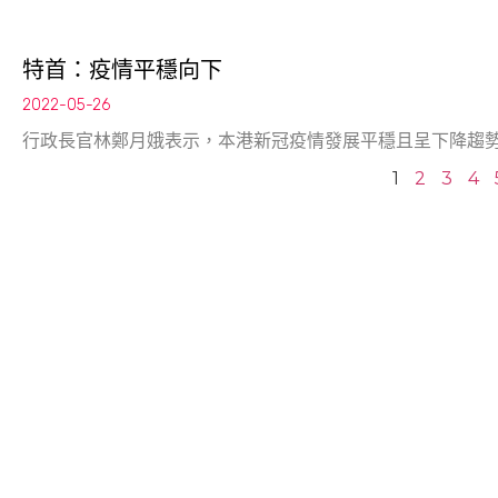
特首：疫情平穩向下
2022-05-26
行政長官林鄭月娥表示，本港新冠疫情發展平穩且呈下降趨
1
2
3
4