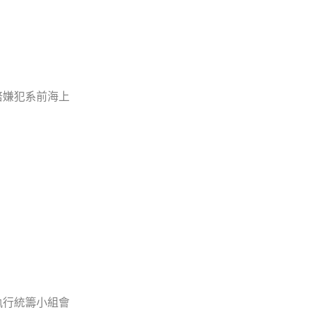
倍嫌犯系前海上
執行統籌小組會