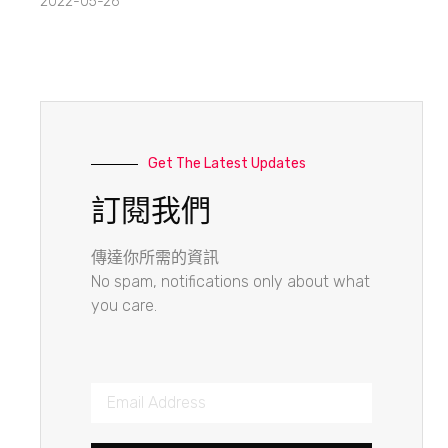
2022-05-26
Get The Latest Updates
訂閱我們
傳達你所需的資訊
No spam, notifications only about what
you care.