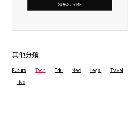
SUBSCRIBE
其他分類
Future
Tech
Edu
Med
Legal
Travel
Live