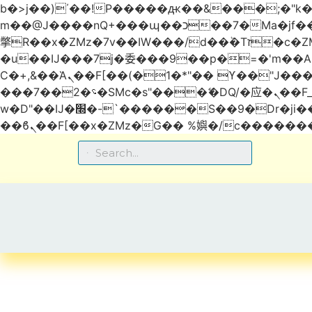
b�>j��)΄��!P�����ԫ��&���;�"k��B�޶�}��������p�SVT�(w��ę��!j������
m��@J����nQ+���պ��כ��7�Ma�jf��J��ͱ4j���Ѳ�
撆R��x�ZMz�7v��IW���/d��ٞ�Тז�c�ZM~�ji�� ߒ��sQz�����Ԡ��DW��3�De�n"��M�+/��������B��:�-
�u��IJ���7j�委���9��p�=�'m��
Ϲ�+,&��Ὰܢ��F[��(�1�*"�� ϒ��"J����ԧ�����<�;�b"�� ���"j�����ܢ��F[��x� ,�!q�� қ�*]/
���؝�2��7�SMc�s"���ޭ�DQ/�应�ܢ��F_��!� :�s"�� ����7`��������F��+�SVT�n"��IJ����nQ/�应����B ��4�
w�D"��IJ�׭�-`������S��9�Dr�ji��EJ߅��gJ�应��矁[��x�ZM~�n"��IB؃��!'����Тѕ��+��(m��IK�ʭ�/|