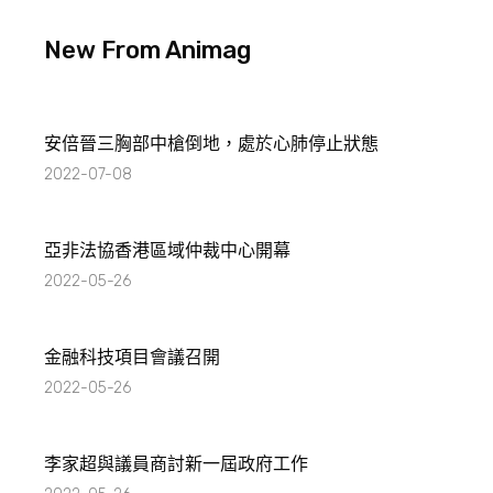
New From Animag
安倍晉三胸部中槍倒地，處於心肺停止狀態
2022-07-08
亞非法協香港區域仲裁中心開幕
2022-05-26
金融科技項目會議召開
2022-05-26
李家超與議員商討新一屆政府工作