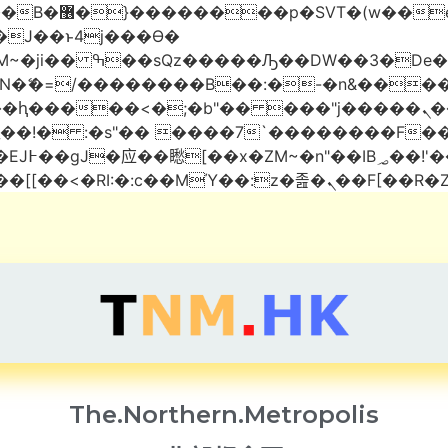
 ��x�;�-
AN�ޭ�=/��������B��:�-�n&���
��ϐܢ��F[��x�ZMz�G�� %嬩�/c��������[[��<�RI:�:c��M
The.Northern.Metropolis