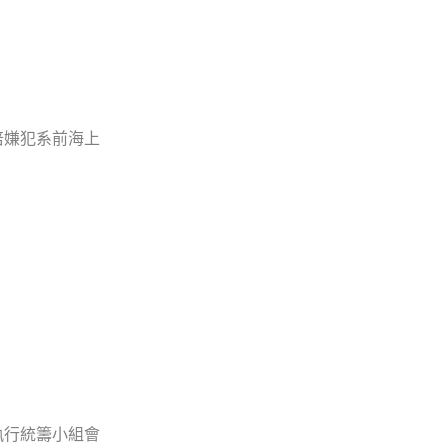
倍嫌犯系前海上
執行統籌小組會