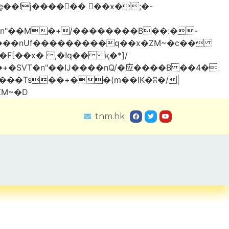
���nUf���������q��x�ZM~�
c��
Ύ��:z�졾�ܢ��F[��R�ZM~�D
tnm.hk