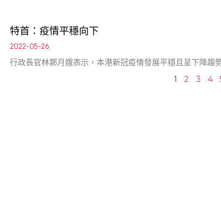
特首：疫情平穩向下
2022-05-26
行政長官林鄭月娥表示，本港新冠疫情發展平穩且呈下降趨
1
2
3
4