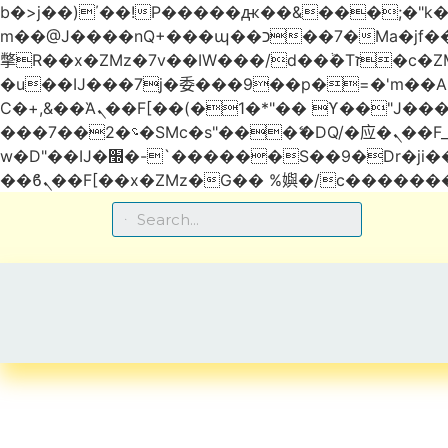
b�>j��)΄��!P�����ԫ��&���;�"k��B�޶�}��������p�SVT�(w��ę��!j������
m��@J����nQ+���պ��כ��7�Ma�jf��J��ͱ4j���Ѳ�
撆R��x�ZMz�7v��IW���/d��ٞ�Тז�c�ZM~�ji�� ߒ��sQz�����Ԡ��DW��3�De�n"��M�+/��������B��:�-
�u��IJ���7j�委���9��p�=�'m��
Ϲ�+,&��Ὰܢ��F[��(�1�*"�� ϒ��"J����ԧ�����<�;�b"�� ���"j�����ܢ��F[��x� ,�!q�� қ�*]/
���؝�2��7�SMc�s"���ޭ�DQ/�应�ܢ��F_��!� :�s"�� ����7`��������F��+�SVT�n"��IJ����nQ/�应����B ��4�
w�D"��IJ�׭�-`������S��9�Dr�ji��EJ߅��gJ�应��矁[��x�ZM~�n"��IB؃��!'����Тѕ��+��(m��IK�ʭ�/|