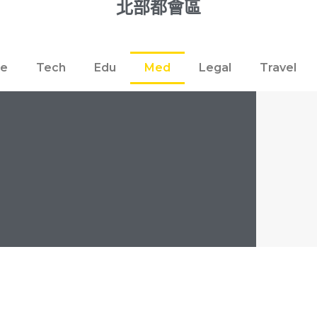
北部都會區
re
Tech
Edu
Med
Legal
Travel