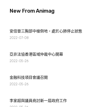
New From Animag
安倍晉三胸部中槍倒地，處於心肺停止狀態
2022-07-08
亞非法協香港區域仲裁中心開幕
2022-05-26
金融科技項目會議召開
2022-05-26
李家超與議員商討新一屆政府工作