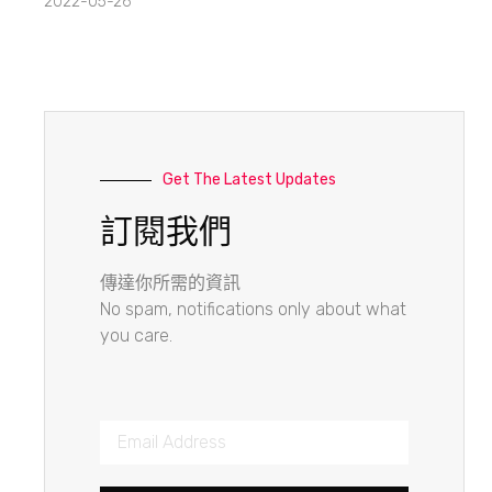
2022-05-26
Get The Latest Updates
訂閱我們
傳達你所需的資訊
No spam, notifications only about what
you care.