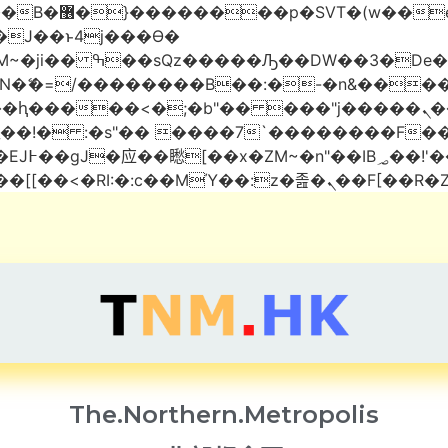
 ��x�;�-
AN�ޭ�=/��������B��:�-�n&���
��ϐܢ��F[��x�ZMz�G�� %嬩�/c��������[[��<�RI:�:c��M
The.Northern.Metropolis