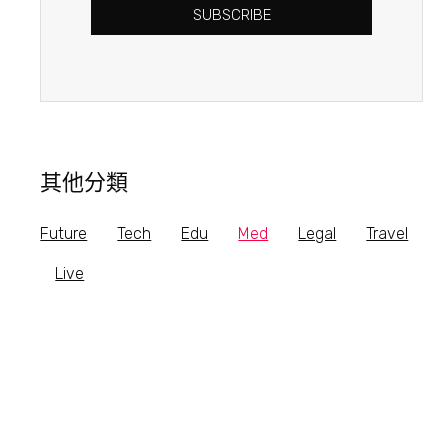
SUBSCRIBE
其他分類
Future
Tech
Edu
Med
Legal
Travel
Live