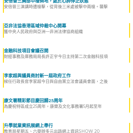
安倍晉三胸部中槍倒地，處於心肺停止狀態
安倍晉三演講時遭槍擊，從背後三米處被擊中兩槍。襲擊
亞非法協香港區域仲裁中心開幕
獲中央人民政府與亞洲—非洲法律協商組織
金融科技項目會議召開
財經事務及庫務局局長許正宇今日主持第二次金融科技項
李家超與議員商討新一屆政府工作
候任行政長官李家超今日與自由黨立法會議員會面，之後
康文署精彩節目慶回歸25周年
為慶祝特區成立25周年，康樂及文化事務署5月起至年
升學就業資訊展網上舉行
教育局星期五、六舉辦多元出路網上資訊SHOW 20