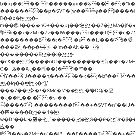
b�>j��)΄��!P�����ԫ��&���;�"k��B
��������p�SVT�(w��ę��!j����
��x�;�-
m��@J����nQ+���պ��כ��7�Ma�jf��J��ͱ4j���Ѳ�
撆R��x�ZMz�7v��IW���/d��ٞ�Тז�c�ZM~�ji�� ߒ��sQz�����Ԡ��DW��3�De�n"��M�+/
��������B��:�-�u��IJ���7j�委
���9��p�=�'m��AN�ޭ�=/
��������B��:�-
�n&������nUf���������q��x�ZM
Ϲ�+,&��Ὰܢ��F[��(�1�*"��
ϒ��"J����ԧ�����<�;�b"�� ���"j����
,�!q�� қ�*]/
���؝�2��7�SMc�s"���ޭ�DQ/�应
�ܢ��F_��!� :�s"��
����7`��������F��+�SVT�n"��IJ�
�应����B ��4�
w�D"��IJ�׭�-`������S��9�Dr�ji��EJ߅��gJ�
应��
矁[��x�ZM~�n"��IB؃��!'����Тѕ��+��(m��IK�ʭ�/|