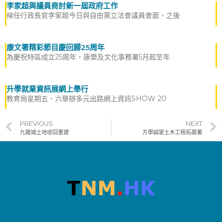
李家超與議員商討新一屆政府工作
候任行政長官李家超今日與自由黨立法會議員會面，之後
康文署精彩節目慶回歸25周年
為慶祝特區成立25周年，康樂及文化事務署5月起至年
升學就業資訊展網上舉行
教育局星期五、六舉辦多元出路網上資訊SHOW 20
PREVIOUS
NEXT
九龍城土地收回重建
方學誠掌土木工程拓展署