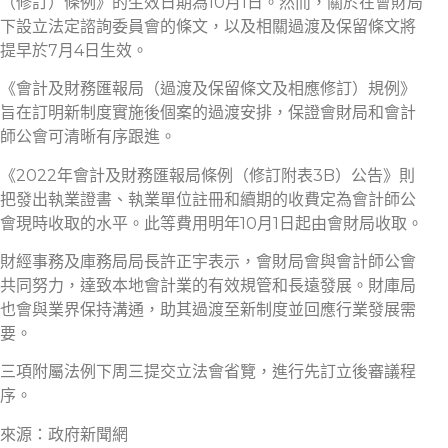
（修訂）條例》的生效日期為10月1日。然而，關於在會財局
下設立法定諮詢委員會的條文，以及相關過渡及保留條文將
提早於7月4日生效。
《會計及財務匯報局（過渡及保留條文及相應修訂）規例》
旨在訂明新制度實施後個案的過渡安排，保證會財局和會計
師公會可清晰有序跟進。
《2022年會計及財務匯報局條例（修訂附表3B）公告》則
把發出執業證書、執業單位註冊和續期的收費定為會計師公
會現時收取的水平。此等費用明年10月1日起由會財局收取。
財經事務及庫務局局長許正宇表示，會財局會與會計師公會
共同努力，達致本地會計業的有效規管和長遠發展。財庫局
也會與業界保持溝通，助其過渡至新制度並回應行業發展需
要。
三項附屬法例下周三提交立法會省覽，進行先訂立後審議程
序。
來源：政府新聞網