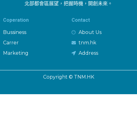
北部都會區展望，把握時機，開創未來。
Coperation
Contact
Bussiness
About Us
Carrer
tnm.hk
Marketing
Address
Copyright © TNM.HK