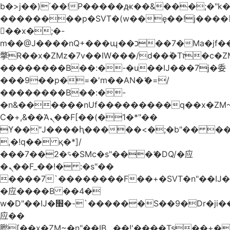
b�>j��)΄��!P�����ԫ��&���;�"k��B
��������p�SVT�(w��ę��!j����
��x�;�-
m��@J����nQ+���պ��כ��7�Ma�jf��J��ͱ4j���Ѳ�
撆R��x�ZMz�7v��IW���/d��ٞ�Тז�c�ZM~�ji�� ߒ��sQz�����Ԡ��DW��3�De�n"��M�+/
��������B��:�-�u��IJ���7j�委
���9��p�=�'m��AN�ޭ�=/
��������B��:�-
�n&������nUf���������q��x�ZM
Ϲ�+,&��Ὰܢ��F[��(�1�*"��
ϒ��"J����ԧ�����<�;�b"�� ���"j����
,�!q�� қ�*]/
���؝�2��7�SMc�s"���ޭ�DQ/�应
�ܢ��F_��!� :�s"��
����7`��������F��+�SVT�n"��IJ�
�应����B ��4�
w�D"��IJ�׭�-`������S��9�Dr�ji��EJ߅��gJ�
应��
矁[��x�ZM~�n"��IB؃��!'����Тѕ��+��(m��IK�ʭ�/|