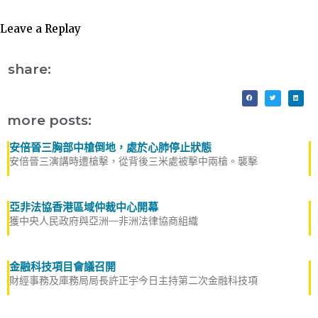
Leave a Replay
share:
more posts:
安倍晉三胸部中槍倒地，處於心肺停止狀態
安倍晉三演講時遭槍擊，從背後三米處被擊中兩槍。襲擊
亞非法協香港區域仲裁中心開幕
獲中央人民政府與亞洲—非洲法律協商組織
金融科技項目會議召開
財經事務及庫務局局長許正宇今日主持第二次金融科技項