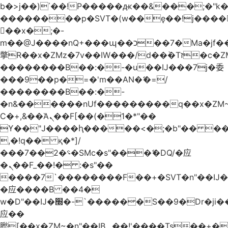
b�>j��)΄��!P�����ԫ��&���;�"k��B
��������p�SVT�(w��ę��!j����
��x�;�-
m��@J����nQ+���պ��כ��7�Ma�jf��J��ͱ4j���Ѳ�
撆R��x�ZMz�7v��IW���/d��ٞ�Тז�c�ZM~�ji�� ߒ��sQz�����Ԡ��DW��3�De�n"��M�+/
��������B��:�-�u��IJ���7j�委
���9��p�=�'m��AN�ޭ�=/
��������B��:�-
�n&������nUf���������q��x�ZM
Ϲ�+,&��Ὰܢ��F[��(�1�*"��
ϒ��"J����ԧ�����<�;�b"�� ���"j����
,�!q�� қ�*]/
���؝�2��7�SMc�s"���ޭ�DQ/�应
�ܢ��F_��!� :�s"��
����7`��������F��+�SVT�n"��IJ�
�应����B ��4�
w�D"��IJ�׭�-`������S��9�Dr�ji��EJ߅��gJ�
应��
矁[��x�ZM~�n"��IB؃��!'����Тѕ��+��(m��IK�ʭ�/|