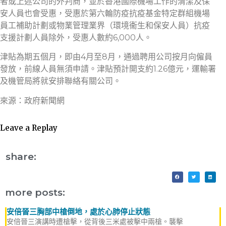
者或上述公司的外判商，並於香港國際機場工作的清潔及保
安人員也會受惠，受惠於第六輪防疫抗疫基金特定群組機場
員工補助計劃或物業管理業界（環境衞生和保安人員）抗疫
支援計劃人員除外，受惠人數約6,000人。
津貼為期五個月，即由4月至8月，通過聘用公司按月向僱員
發放，前線人員無須申請。津貼預計開支約1.26億元，運輸署
及機管局將就安排聯絡有關公司。
來源：政府新聞網
Leave a Replay
share:
more posts:
安倍晉三胸部中槍倒地，處於心肺停止狀態
安倍晉三演講時遭槍擊，從背後三米處被擊中兩槍。襲擊