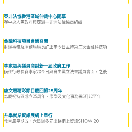
亞非法協香港區域仲裁中心開幕
獲中央人民政府與亞洲—非洲法律協商組織
金融科技項目會議召開
財經事務及庫務局局長許正宇今日主持第二次金融科技項
李家超與議員商討新一屆政府工作
候任行政長官李家超今日與自由黨立法會議員會面，之後
康文署精彩節目慶回歸25周年
為慶祝特區成立25周年，康樂及文化事務署5月起至年
升學就業資訊展網上舉行
教育局星期五、六舉辦多元出路網上資訊SHOW 20