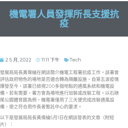
機電署人員發揮所長支援抗
疫
2 5 月, 2022
11:11 下午
Tech
發展局局長黃偉綸在網誌簡介機電工程署抗疫工作。該署會
評估政府物色的場地是否適合轉為隔離設施，自第五波疫情
爆發至今，該署已檢視200多個地點的通風系統和機電設
備。若有需要，署方會為場地進行加裝或改裝工程。以石硤
尾公園體育館為例，機電署僅用了三天便完成改裝通風設
備，使之符合用作長者暫託中心的要求。
以下是發展局局長黃偉綸5月1日在網誌發表的文章（附短
片）：