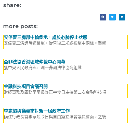
share:
more posts:
安倍晉三胸部中槍倒地，處於心肺停止狀態
安倍晉三演講時遭槍擊，從背後三米處被擊中兩槍。襲擊
亞非法協香港區域仲裁中心開幕
獲中央人民政府與亞洲—非洲法律協商組織
金融科技項目會議召開
財經事務及庫務局局長許正宇今日主持第二次金融科技項
李家超與議員商討新一屆政府工作
候任行政長官李家超今日與自由黨立法會議員會面，之後