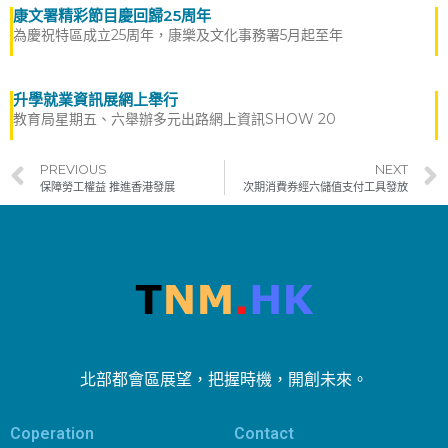
康文署精彩節目慶回歸25周年
為慶祝特區成立25周年，康樂及文化事務署5月起至年
升學就業資訊展網上舉行
教育局星期五、六舉辦多元出路網上資訊SHOW 20
PREVIOUS
NEXT
保障勞工權益 推進香港發展
次期消費券經六儲值支付工具發放
北部都會區展望，把握時機，開創未來。
Coperation
Contact