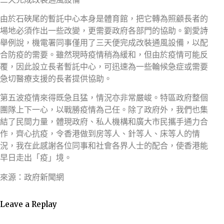
由於石硤尾的暫託中心本身是體育館，把它轉為照顧長者的
場地必須作出一些改變，更需要政府各部門的協助。劉愛詩
舉例說，機電署同事僅用了三天便完成改裝通風設備，以配
合防疫的需要。雖然現時疫情稍為緩和，但由於疫情可能反
覆，因此設立長者暫託中心，可迅速為一些輪候急症或需要
急切醫療支援的長者提供協助。
第五波疫情來得既急且猛，情況亦非常嚴峻。特區政府整個
團隊上下一心，以戰勝疫情為己任。除了政府外，我們也集
結了民間力量，體現政府、私人機構和廣大市民攜手通力合
作，齊心抗疫，令香港做到房等人、針等人、床等人的情
況，我在此感謝各位同事和社會各界人士的配合，使香港能
早日走出「疫」境。
來源：政府新聞網
Leave a Replay