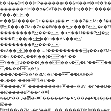
b�>j��)΄��!P�����ԫ��&���;�"k��B
��������p�SVT�(w��ę��!j����
��x�;�-
m��@J����nQ+���պ��כ��7�Ma�jf��J��ͱ4j���Ѳ�
撆R��x�ZMz�7v��IW���/d��ٞ�Тז�c�ZM~�ji�� ߒ��sQz�����Ԡ��DW��3�De�n"��M�+/
��������B��:�-�u��IJ���7j�委
���9��p�=�'m��AN�ޭ�=/
��������B��:�-
�n&������nUf���������q��x�ZM
Ϲ�+,&��Ὰܢ��F[��(�1�*"��
ϒ��"J����ԧ�����<�;�b"�� ���"j����
,�!q�� қ�*]/
���؝�2��7�SMc�s"���ޭ�DQ/�应
�ܢ��F_��!� :�s"��
����7`��������F��+�SVT�n"��IJ�
�应����B ��4�
w�D"��IJ�׭�-`������S��9�Dr�ji��EJ߅��gJ�
应��
矁[��x�ZM~�n"��IB؃��!'����Тѕ��+��(m��IK�ʭ�/|