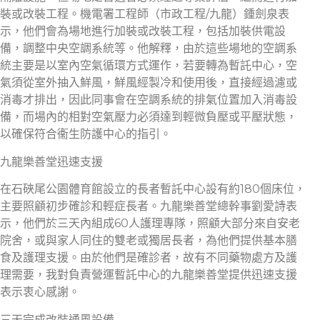
裝或改裝工程。機電署工程師（市政工程/九龍）鍾劍泉表
示，他們會為場地進行加裝或改裝工程，包括加裝供電設
備，調整中央空調系統等。他解釋，由於這些場地的空調系
統主要是以室內空氣循環方式運作，若要轉為暫託中心，空
氣須從室外抽入鮮風，鮮風經製冷和使用後，直接經過濾或
消毒才排出，因此同事會在空調系統的排氣位置加入消毒設
備，而場內的相對空氣壓力必須達到輕微負壓或平壓狀態，
以確保符合衞生防護中心的指引。
九龍樂善堂迅速支援
在石硤尾公園體育館設立的長者暫託中心設有約180個床位，
主要照顧初步確診和輕症長者。九龍樂善堂總幹事劉愛詩表
示，他們於三天內組成60人護理專隊，照顧大部分來自安老
院舍，或與家人同住的雙老或獨居長者，為他們提供基本膳
食及護理支援。由於他們是確診者，故有不同藥物處方及護
理需要，我對負責營運暫託中心的九龍樂善堂提供迅速支援
表示衷心感謝。
三天完成改裝通風設備