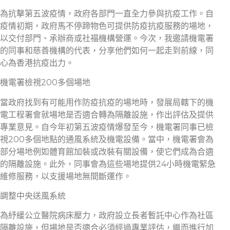
為抗擊第五波疫情，政府各部門一直全力參與抗疫工作。自
疫情初期，政府馬不停蹄物色可提供防疫抗疫服務的場地，
以交付部門、承辦商或社福機構營運。今次，我邀請機電署
的同事和慈善機構的代表，分享他們如何一起走到前線，同
心為香港抗疫出力。
機電署檢視200多個場地
當政府找到有可能用作防疫抗疫的場地時，發展局轄下的機
電工程署會就場地是否適合轉為隔離設施，作出評估及提供
專業意見。自今年初第五波疫情爆發至今，機電署同事已檢
視200多個地點的通風系統及機電設備。當中，機電署會為
部分場地例如體育館加裝或改裝有關設備，使它們成為合適
的隔離設施。此外，同事會為這些場地提供24小時機電緊急
維修服務，以支援場地無間斷運作。
調整中央送風系統
為紓緩公立醫院病床壓力，政府設立長者暫託中心作為社區
隔離設施，但場地是否適合必須經過專業評估，繼而進行加