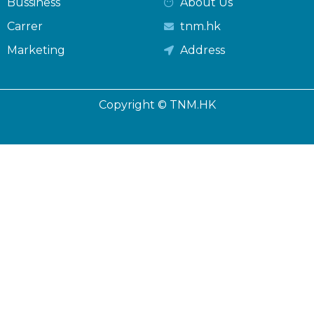
Bussiness
About Us
Carrer
tnm.hk
Marketing
Address
Copyright © TNM.HK