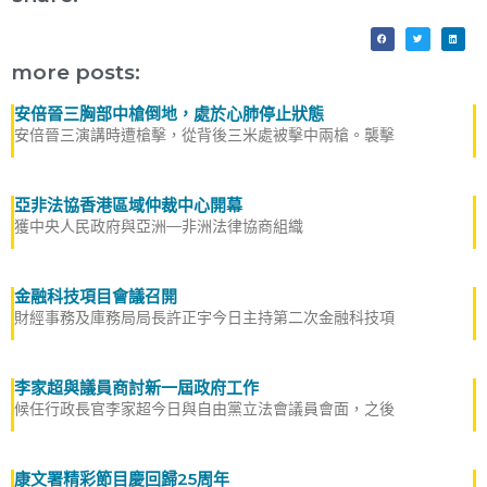
more posts:
安倍晉三胸部中槍倒地，處於心肺停止狀態
安倍晉三演講時遭槍擊，從背後三米處被擊中兩槍。襲擊
亞非法協香港區域仲裁中心開幕
獲中央人民政府與亞洲—非洲法律協商組織
金融科技項目會議召開
財經事務及庫務局局長許正宇今日主持第二次金融科技項
李家超與議員商討新一屆政府工作
候任行政長官李家超今日與自由黨立法會議員會面，之後
康文署精彩節目慶回歸25周年