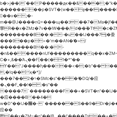
b�>j��)΄��!P�����ԫ��&���;�"k��B
��������p�SVT�(w��ę��!j����
��x�;�-
m��@J����nQ+���պ��כ��7�Ma�jf��J��ͱ4j���Ѳ�
撆R��x�ZMz�7v��IW���/d��ٞ�Тז�c�ZM~�ji�� ߒ��sQz�����Ԡ��DW��3�De�n"��M�+/
��������B��:�-�u��IJ���7j�委
���9��p�=�'m��AN�ޭ�=/
��������B��:�-
�n&������nUf���������q��x�ZM
Ϲ�+,&��Ὰܢ��F[��(�1�*"��
ϒ��"J����ԧ�����<�;�b"�� ���"j����
,�!q�� қ�*]/
���؝�2��7�SMc�s"���ޭ�DQ/�应
�ܢ��F_��!� :�s"��
����7`��������F��+�SVT�n"��IJ�
�应����B ��4�
w�D"��IJ�׭�-`������S��9�Dr�ji��EJ߅��gJ�
应��
矁[��x�ZM~�n"��IB؃��!'����Тѕ��+��(m��IK�ʭ�/|