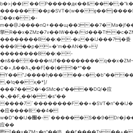
b�>j��)΄��!P�����ԫ��&���;�"k��B
��������p�SVT�(w��ę��!j����
��x�;�-
m��@J����nQ+���պ��כ��7�Ma�jf��J��ͱ4j���Ѳ�
撆R��x�ZMz�7v��IW���/d��ٞ�Тז�c�ZM~�ji�� ߒ��sQz�����Ԡ��DW��3�De�n"��M�+/
��������B��:�-�u��IJ���7j�委
���9��p�=�'m��AN�ޭ�=/
��������B��:�-
�n&������nUf���������q��x�ZM
Ϲ�+,&��Ὰܢ��F[��(�1�*"��
ϒ��"J����ԧ�����<�;�b"�� ���"j����
,�!q�� қ�*]/
���؝�2��7�SMc�s"���ޭ�DQ/�应
�ܢ��F_��!� :�s"��
����7`��������F��+�SVT�n"��IJ�
�应����B ��4�
w�D"��IJ�׭�-`������S��9�Dr�ji��EJ߅��gJ�
应��
矁[��x�ZM~�n"��IB؃��!'����Тѕ��+��(m��IK�ʭ�/|