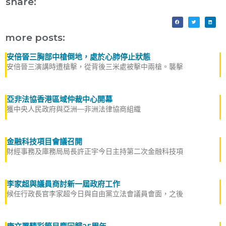
share:
more posts:
安倍晉三胸部中槍倒地，處於心肺停止狀態
安倍晉三演講時遭槍擊，從背後三米處被擊中兩槍。襲擊
亞非法協香港區域仲裁中心開幕
獲中央人民政府與亞洲—非洲法律協商組織
金融科技項目會議召開
財經事務及庫務局局長許正宇今日主持第二次金融科技項
李家超與議員商討新一屆政府工作
候任行政長官李家超今日與自由黨立法會議員會面，之後