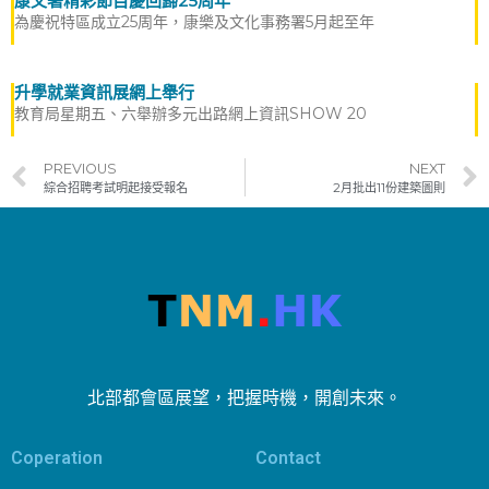
康文署精彩節目慶回歸25周年
為慶祝特區成立25周年，康樂及文化事務署5月起至年
升學就業資訊展網上舉行
教育局星期五、六舉辦多元出路網上資訊SHOW 20
PREVIOUS
NEXT
綜合招聘考試明起接受報名
2月批出11份建築圖則
北部都會區展望，把握時機，開創未來。
Coperation
Contact