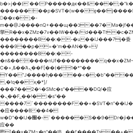
b�>j��)΄��!P�����ԫ��&���;�"k��B
��������p�SVT�(w��ę��!j����
��x�;�-
m��@J����nQ+���պ��כ��7�Ma�jf��J��ͱ4j���Ѳ�
撆R��x�ZMz�7v��IW���/d��ٞ�Тז�c�ZM~�ji�� ߒ��sQz�����Ԡ��DW��3�De�n"��M�+/
��������B��:�-�u��IJ���7j�委
���9��p�=�'m��AN�ޭ�=/
��������B��:�-
�n&������nUf���������q��x�ZM
Ϲ�+,&��Ὰܢ��F[��(�1�*"��
ϒ��"J����ԧ�����<�;�b"�� ���"j����
,�!q�� қ�*]/
���؝�2��7�SMc�s"���ޭ�DQ/�应
�ܢ��F_��!� :�s"��
����7`��������F��+�SVT�n"��IJ�
�应����B ��4�
w�D"��IJ�׭�-`������S��9�Dr�ji��EJ߅��gJ�
应��
矁[��x�ZM~�n"��IB؃��!'����Тѕ��+��(m��IK�ʭ�/|