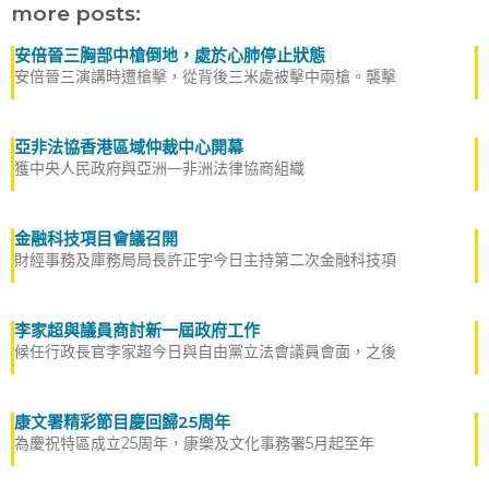
more posts:
安倍晉三胸部中槍倒地，處於心肺停止狀態
安倍晉三演講時遭槍擊，從背後三米處被擊中兩槍。襲擊
亞非法協香港區域仲裁中心開幕
獲中央人民政府與亞洲—非洲法律協商組織
金融科技項目會議召開
財經事務及庫務局局長許正宇今日主持第二次金融科技項
李家超與議員商討新一屆政府工作
候任行政長官李家超今日與自由黨立法會議員會面，之後
康文署精彩節目慶回歸25周年
為慶祝特區成立25周年，康樂及文化事務署5月起至年