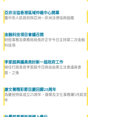
亞非法協香港區域仲裁中心開幕
獲中央人民政府與亞洲—非洲法律協商組織
金融科技項目會議召開
財經事務及庫務局局長許正宇今日主持第二次金融
科技項
李家超與議員商討新一屆政府工作
候任行政長官李家超今日與自由黨立法會議員會
面，之後
康文署精彩節目慶回歸25周年
為慶祝特區成立25周年，康樂及文化事務署5月起至
年
升學就業資訊展網上舉行