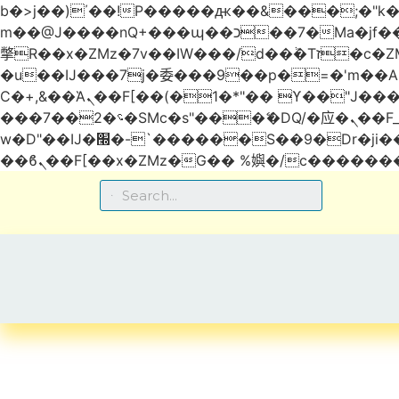
b�>j��)΄��!P�����ԫ��&���;�"k��B�޶�}��������p�SVT�(w��ę��!j������
m��@J����nQ+���պ��כ��7�Ma�jf��J��ͱ4j���Ѳ�
撆R��x�ZMz�7v��IW���/d��ٞ�Тז�c�ZM~�ji�� ߒ��sQz�����Ԡ��DW��3�De�n"��M�+/��������B��:�-
�u��IJ���7j�委���9��p�=�'m��
Ϲ�+,&��Ὰܢ��F[��(�1�*"�� ϒ��"J����ԧ�����<�;�b"�� ���"j�����ܢ��F[��x� ,�!q�� қ�*]/
���؝�2��7�SMc�s"���ޭ�DQ/�应�ܢ��F_��!� :�s"�� ����7`��������F��+�SVT�n"��IJ����nQ/�应����B ��4�
w�D"��IJ�׭�-`������S��9�Dr�ji��EJ߅��gJ�应��矁[��x�ZM~�n"��IB؃��!'����Тѕ��+��(m��IK�ʭ�/|