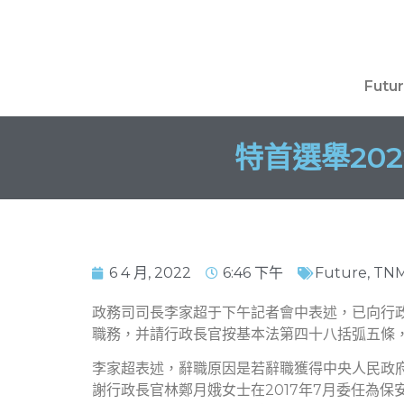
Futu
特首選舉20
6 4 月, 2022
6:46 下午
Future
,
TN
政務司司長李家超于下午記者會中表述，已向行
職務，并請行政長官按基本法第四十八括弧五條
李家超表述，辭職原因是若辭職獲得中央人民政
謝行政長官林鄭月娥女士在2017年7月委任為保