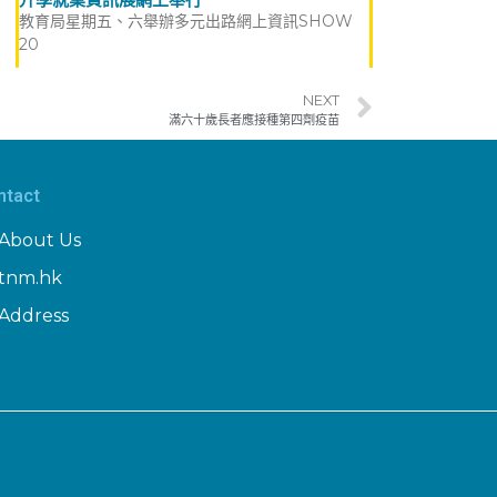
教育局星期五、六舉辦多元出路網上資訊SHOW
20
NEXT
滿六十歲長者應接種第四劑疫苗
ntact
About Us
tnm.hk
Address