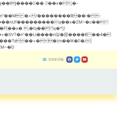
���nUf���������q��x�ZM~�
c��
Ύ��:z�졾�ܢ��F[��R�ZM~�D
tnm.hk