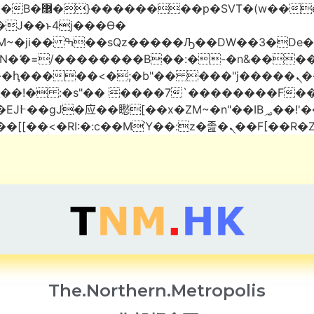
 ��x�;�-
AN�ޭ�=/��������B��:�-�n&���
��ϐܢ��F[��x�ZMz�G�� %嬩�/c��������[[��<�RI:�:c��M
The.Northern.Metropolis