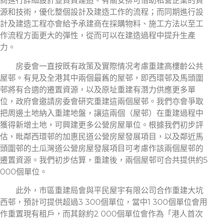
商進行詳細設計並負責建造。有關安排可借助私營企業的資
源和技術，優化整個設計及建造工作的流程；而同期進行設
計及建造工程亦會給予承建商在採購物料、施工方法以至工
作流程方面更大的彈性，從而可以在建造過程中提升生產
力。
房委會一直按既有政策及實際情况考慮重建高樓齡公共
屋邨。有見及全港其中兩個最舊的屋邨，即西環邨及馬頭圍
邨將有合適的遷置資源，以及原址重建有潛力供應更多單
位，政府會邀請房委會研究重建這兩個屋邨。我們亦會爭取
把周邊土地納入重建地盤，讓這兩個（屋邨）在重建過程中
獲得新增土地，可興建更多公營房屋單位。根據我們初步評
估，毗鄰西環邨的加惠民道公營房屋發展項目，以及鄰近馬
頭圍邨的土瓜灣道公營房屋發展項目可考慮作該兩個屋邨的
遷置資源。我們初步估算，重建後，兩個屋邨可合共提供約5
000個單位。
此外，市區重建局會與平民屋宇有限公司合作重建大坑
西邨，預計可提供超過3 300個單位，當中1 300個單位會用
作重置現有租戶，而其餘約2 000個單位會作為「港人首次