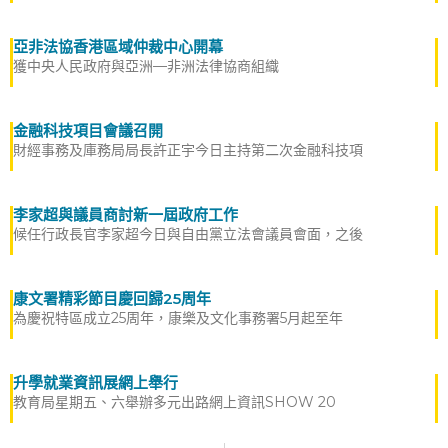
亞非法協香港區域仲裁中心開幕
獲中央人民政府與亞洲—非洲法律協商組織
金融科技項目會議召開
財經事務及庫務局局長許正宇今日主持第二次金融科技項
李家超與議員商討新一屆政府工作
候任行政長官李家超今日與自由黨立法會議員會面，之後
康文署精彩節目慶回歸25周年
為慶祝特區成立25周年，康樂及文化事務署5月起至年
升學就業資訊展網上舉行
教育局星期五、六舉辦多元出路網上資訊SHOW 20