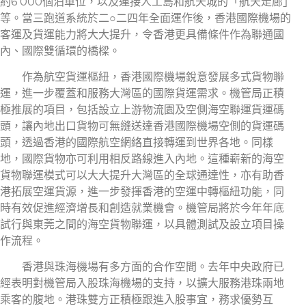
約6 000個泊車位，以及連接人工島和航天城的「航天走廊」
等。當三跑道系統於二○二四年全面運作後，香港國際機場的
客運及貨運能力將大大提升，令香港更具備條件作為聯通國
內、國際雙循環的橋樑。
作為航空貨運樞紐，香港國際機場銳意發展多式貨物聯
運，進一步覆蓋和服務大灣區的國際貨運需求。機管局正積
極推展的項目，包括設立上游物流園及空側海空聯運貨運碼
頭，讓內地出口貨物可無縫送達香港國際機場空側的貨運碼
頭，透過香港的國際航空網絡直接轉運到世界各地。同樣
地，國際貨物亦可利用相反路線進入內地。這種嶄新的海空
貨物聯運模式可以大大提升大灣區的全球通達性，亦有助香
港拓展空運貨源，進一步發揮香港的空運中轉樞紐功能，同
時有效促進經濟增長和創造就業機會。機管局將於今年年底
試行與東莞之間的海空貨物聯運，以具體測試及設立項目操
作流程。
香港與珠海機場有多方面的合作空間。去年中央政府已
經表明對機管局入股珠海機場的支持，以擴大服務港珠兩地
乘客的腹地。港珠雙方正積極跟進入股事宜，務求優勢互