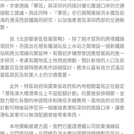
岸，亦會通過「專班」與深圳共同探討優化羅湖口岸的交通
接駁之建議。與此同時，「專班」亦已展開連接洪水橋及前
海的港深西部鐵路的研究，以加強香港及深圳西部的交通聯
繫。
就《北部都會區發展策略》，除了剛才提到的跨境鐵路
項目外，亦提出在現有羅湖站及上水站之間增設一個新鐵路
站和將北環線向東延伸。有關初步構想會因應發展局的進一
步研究，考慮有關地區土地用途規劃、預計新增的人口及就
業數目及發展時間表再作詳細探討，務求以最有效方式滿足
當區居民及就業人士的交通需要。
此外，特區政府與廣東省政府和內地相關當局正在敲定
「港珠澳大橋港車北上不設配額計劃」的實施安排細節，並
致力簡化有關的申請程序和降低手續費用。兩地政府亦同意
計劃可稍後延伸至另一個連接香港和深圳的陸路口岸，讓香
港私家車可以無須配額穿梭粵東粵西。
本地運輸基建方面，我們已邀請港鐵公司就東涌線延
線、屯門南延線、北環線及洪水橋站展開詳細規劃及設計。