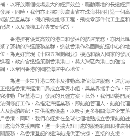
補，以釋放兩個機場最大的經濟效益，驅動兩地的長遠經濟
發展。同時，我們亦正探討與廣東省在珠海共同打造一個高
端航空產業群，例如飛機維修工程、飛機零部件代工生產和
配送，以及飛機工程專業研究等。
香港擁有優質高效的港口和發達的航運業務，亦因此匯
聚了蓬勃的海運服務業群，造就香港作為國際航運中心的地
位。為更好實現《十四五規劃綱要》機遇和融入國家的發展
進程，政府會透過策劃香港港口，與大灣區內港口加強協
調，以鞏固香港的國際海運中心地位。
為進一步提升港口效率及推動高增值海運服務，運房局
正透過香港海運港口局成立專責小組，與業界攜手合作，研
究推動「智慧港口」發展的具體方案。此外，我們即將開展
法例修訂工作，為指定海運業務，即船舶管理人、船舶代理
人及船舶經紀，提供稅務優惠，以吸引更多相關海運企業落
戶香港。同時，我們亦逐步在全球七個地點成立香港船舶註
冊處海外支援團隊，進一步擴大註冊處的服務範圍和推廣相
關服務，為香港登記的遠洋船提供更快捷、直接的支援。