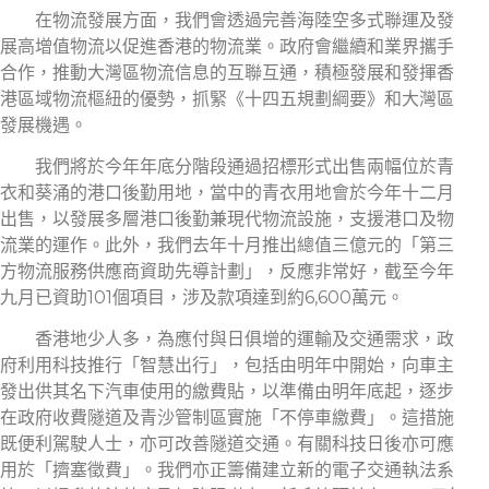
在物流發展方面，我們會透過完善海陸空多式聯運及發
展高增值物流以促進香港的物流業。政府會繼續和業界攜手
合作，推動大灣區物流信息的互聯互通，積極發展和發揮香
港區域物流樞紐的優勢，抓緊《十四五規劃綱要》和大灣區
發展機遇。
我們將於今年年底分階段通過招標形式出售兩幅位於青
衣和葵涌的港口後勤用地，當中的青衣用地會於今年十二月
出售，以發展多層港口後勤兼現代物流設施，支援港口及物
流業的運作。此外，我們去年十月推出總值三億元的「第三
方物流服務供應商資助先導計劃」，反應非常好，截至今年
九月已資助101個項目，涉及款項達到約6,600萬元。
香港地少人多，為應付與日俱增的運輸及交通需求，政
府利用科技推行「智慧出行」，包括由明年中開始，向車主
發出供其名下汽車使用的繳費貼，以準備由明年底起，逐步
在政府收費隧道及青沙管制區實施「不停車繳費」。這措施
既便利駕駛人士，亦可改善隧道交通。有關科技日後亦可應
用於「擠塞徵費」。我們亦正籌備建立新的電子交通執法系