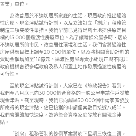
置業」單位。
為改善居於不適切居所家庭的生活，現屆政府推出過渡
性房屋、現金津貼試行計劃，以及立法訂立「劏房」租務管
制這三項突破性舉措。我們早前已覓得足夠土地提供原定目
標的15 000個過渡性房屋單位。為了讓輪候公屋多時、居於
不適切居所的市民，改善居住環境和生活，我們會將過渡性
房屋供應目標上調至20 000個單位，以及將相關資助計劃的
資助金額增加至116億元。過渡性房屋專責小組現正與不同非
政府機構審視多幅政府及私人閒置土地作發展過渡性房屋的
可行性。
至於現金津貼試行計劃，大家已在《施政報告》看到，
我們至八月底已向30 000個合資格的一般公屋申請住戶發放
現金津貼。截至現時，我們已向超過50 000個申請家庭發放
所應得的現金津貼，佔已接獲的申請個案數目接近八成半。
我們會繼續加快速度，為這些合資格家庭發放有關現金津
貼。
「劏房」租務管制的條例草案將於下星期三恢復二讀，