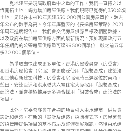
覓地建屋是現屆政府重中之重的工作，我們一直持之以
恆開拓土地，竭力增加房屋供應。我們現時已覓得約350公頃
土地，足以在未來10年興建330 000個公營房屋單位，較去
年公布的數字為高。今年年底發表的《長遠房屋策略》2021
年周年進度報告中，我們會交代房屋供應目標及相關數據，
以及政府在增加房屋供應方面的最新情況。預計現屆政府五
年任期內的公營房屋供應量可達96 500個單位，較之前五年
多30 000個單位。
為爭取盡快建成更多單位，香港房屋委員會（房委會）
和香港房屋協會（房協）會更廣泛使用「組裝合成」建築法
和其他嶄新建築科技。房委會和房協現時已選定位於東涌、
藍田、安達臣道和洪水橋共六幢住宅大廈採用「組裝合成」
建築法，並會積極推展更多適合採用「組裝合成」建築法的
項目。
此外，房委會亦會在合適的項目引入由承建商一併負責
設計和建造。在新的「設計及建造」採購模式下，房屋署會
於招標時提供項目的基本布局及整體發展規範，然後由承建