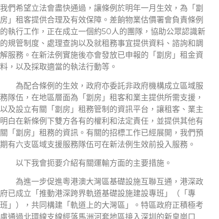
我們希望立法會盡快通過，讓條例於明年一月生效，為「劏
房」租客提供合理及有效保障。差餉物業估價署會負責條例
的執行工作，正在成立一個約50人的團隊，協助公眾認識新
的規管制度、處理查詢以及就租務事宜提供資料、諮詢和調
解服務。在新法例實施後亦會發放已申報的「劏房」租金資
料，以及採取適當的執法行動等。
為配合條例的生效，政府亦委託非政府機構成立區域服
務隊伍，在地區層面為「劏房」租客和業主提供所需支援，
以及設立有關「劏房」租務管制的資訊平台，讓租客、業主
明白在新條例下雙方各有的權利和法定責任，並提供其他有
關「劏房」租務的資訊。有關的招標工作已經展開，我們預
期有六支區域支援服務隊伍可在新法例生效前投入服務。
以下我會扼要介紹有關運輸方面的主要措施。
為進一步促進粵港澳大灣區基礎設施互聯互通，港深政
府已成立「推動港深跨界軌道基礎設施建設專班」（「專
班」），共同構建「軌道上的大灣區」。特區政府正積極考
慮通過北環線支線經落馬洲河套地區接入深圳的新皇崗口