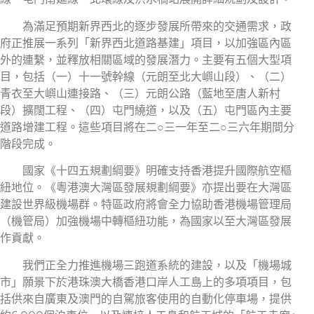
為滿足預期新界西北的逐步發展所帶來的交通需求，政
府正推展一系列「新界西北道路基建」項目，以加強區內區
外的連繫，並釋放相關區域的發展潛力。主要有五個大型項
目，包括（一）十一號幹線（元朗至北大嶼山段）、（二）
青衣至大嶼山連接路、（三）元朗公路（藍地至唐人新村
段）擴闊工程、（四）屯門繞道，以及（五）屯門區內主要
道路增建工程。這些項目將在二○三一年至二○三六年期間分
階段完成。
國家《十四五規劃綱要》明確支持香港提升國際航空樞
紐地位。《粵港澳大灣區發展規劃綱要》亦提出要在大灣區
建設世界級機場群。特區政府將會全力協助香港機場管理局
（機管局）加強機場中轉樞紐功能，為國家以至大灣區發展
作貢獻。
我們正全力推進機場三跑道系統的建設，以及「機場城
市」願景下於港珠澳大橋香港口岸人工島上的多項項目，包
括供來自廣東及澳門的自駕旅客使用的自動化停車場，提供