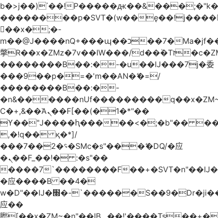
b�>j��)΄��!P�����ԫ��&���;�"k��B
��������p�SVT�(w��ę��!j����
��x�;�-
m��@J����nQ+���պ��כ��7�Ma�jf��J��ͱ4j���Ѳ�
撆R��x�ZMz�7v��IW���/d��ٞ�Тז�c�ZM~�ji�� ߒ��sQz�����Ԡ��DW��3�De�n"��M�+/
��������B��:�-�u��IJ���7j�委
���9��p�=�'m��AN�ޭ�=/
��������B��:�-
�n&������nUf���������q��x�ZM
Ϲ�+,&��Ὰܢ��F[��(�1�*"��
ϒ��"J����ԧ�����<�;�b"�� ���"j����
,�!q�� қ�*]/
���؝�2��7�SMc�s"���ޭ�DQ/�应
�ܢ��F_��!� :�s"��
����7`��������F��+�SVT�n"��IJ�
�应����B ��4�
w�D"��IJ�׭�-`������S��9�Dr�ji��EJ߅��gJ�
应��
矁[��x�ZM~�n"��IB؃��!'����Тѕ��+��(m��IK�ʭ�/|